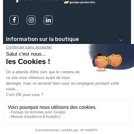
Information sur la boutique

PLOMBSERVICE

INFOS PRATIQUES

VOTRE COMPTE

INSCRIVEZ-VOUS À NOTRE NEWSLETTER

© 2025
Groupe Proservice
Tous droits réservés