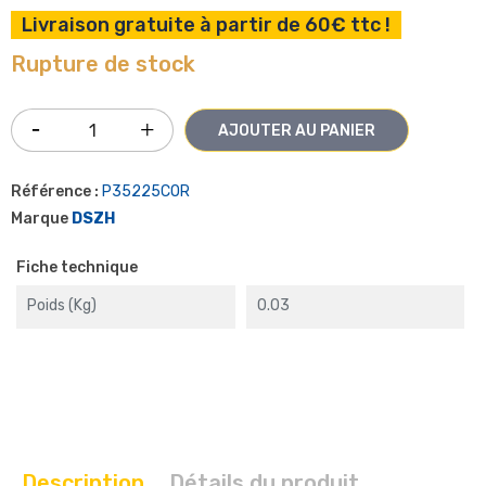
Livraison gratuite à partir de 60€ ttc !
Rupture de stock
AJOUTER AU PANIER
Référence :
P35225COR
Marque
DSZH
Fiche technique
Poids (kg)
0.03
Description
Détails du produit