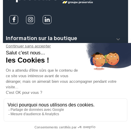
Information sur la boutique

PLOMBSERVICE

INFOS PRATIQUES

VOTRE COMPTE

INSCRIVEZ-VOUS À NOTRE NEWSLETTER

© 2025
Groupe Proservice
Tous droits réservés