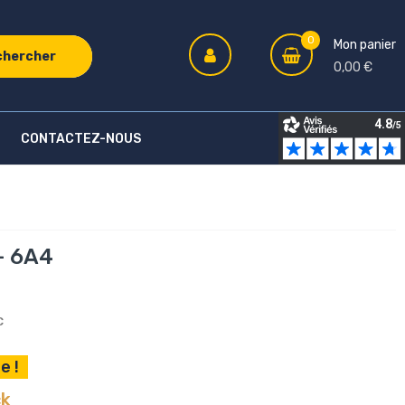
0
Mon panier
chercher
0,00 €
CONTACTEZ-NOUS
- 6A4
C
e !
ck