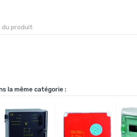
s du produit
m
ns la même catégorie :