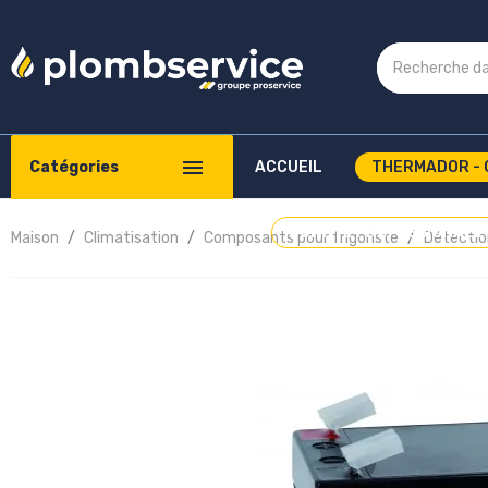
Catégories
ACCUEIL
THERMADOR - 
COMPTE PROFESSIONNEL
Maison
Climatisation
Composants pour frigoriste
Détectio