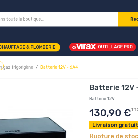
Re
CHAUFFAGE & PLOMBERIE
n gaz frigorigène
Batterie 12V - 6A4
Batterie 12V 
Batterie 12V
130,90 €
TT
Livraison gratuit
Rupture de sto