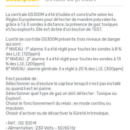
La centrale GS300M a été étudiée et construite selon les
Règles Européennes pour détecter de manière polyvalente,
grâce à 1 à 3 sondes à distance, la présence de gaz toxiques
et/ou explosifs. Elle est dotée d'un bouton de TEST.
L'unité de contrôle GS300M présente trois niveaux de danger
qui sont :
I° NIVEAU : 1° alarme. Il a été réglé pour toutes les sondes à 8 %
des L.I.E. (120ppm)
II° NIVEAU : 2° alarme. Il a été réglé pour toutes les sondes à 13
% des L.I.E. (200ppm)
III° NIVEAU : alarme générale. Il a réglé à 20 % des L.I.E. (300ppm)
Il est possible de :
Sélectionner ou d'exclure le capteur lorsqu'il n'est pas installé
ou quand il est en panne.
Sélectionner quel type de gaz on doit détecter : Toxique ou
Explosif.
Choisir le fonctionnement du relais : en mode continu ou
impulsion.
Choisir d'activer ou de désactiver la Sûreté Intrinsèque.
• Réf. : GS 300 M
• Alimentation : 230 Volts - 50/60 Hz