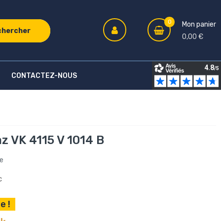
0
Mon panier
chercher
0,00 €
CONTACTEZ-NOUS
z VK 4115 V 1014 B
re
C
e !