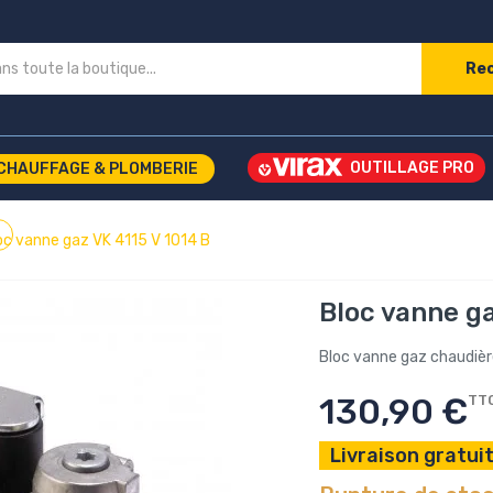
Re
CHAUFFAGE & PLOMBERIE
oc vanne gaz VK 4115 V 1014 B
Bloc vanne ga
Bloc vanne gaz chaudiè
130,90 €
TT
Livraison gratuit