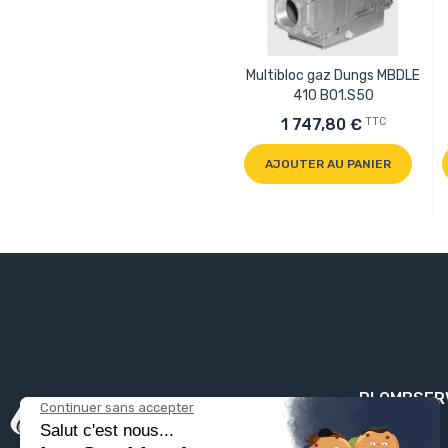
Multibloc gaz Dungs MBDLE
410 B01.S50
TTC
1 747,80 €
AJOUTER AU PANIER
PLOMBSER