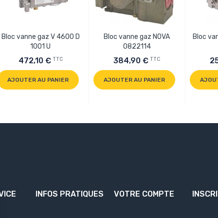
Bloc vanne gaz V 4600 D
Bloc vanne gaz NOVA
Bloc va
1001 U
0822114
TTC
TTC
472,10 €
384,90 €
2
AJOUTER AU PANIER
AJOUTER AU PANIER
AJOU
VICE
INFOS PRATIQUES
VOTRE COMPTE
INSCR