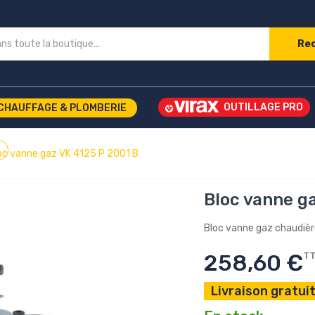
Re
CHAUFFAGE & PLOMBERIE
oc vanne gaz VK 4125 P 2001 B
Bloc vanne g
Bloc vanne gaz chaudiè
258,60 €
T
Livraison gratuit