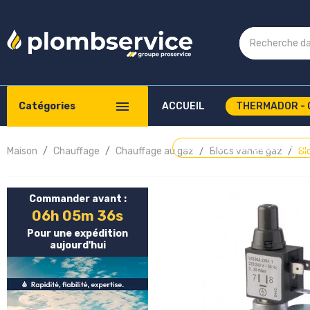
Catégories
ACCUEIL
THERMADOR - 
COMPTE PROFESSIONNEL
Maison
Chauffage
Chauffage au gaz
Blocs vanne gaz
Bl
Commander avant :
06h 05m 36s
Pour une expédition
aujourd'hui