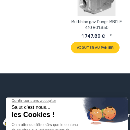
Multibloc gaz Dungs MBDLE
410 B01.S50
TTC
1 747,80 €
AJOUTER AU PANIER
PLOMBSER