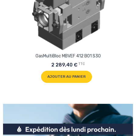
GasMultiBloc MBVEF 412 B01 S30
TTC
2 289,40 €
AJOUTER AU PANIER