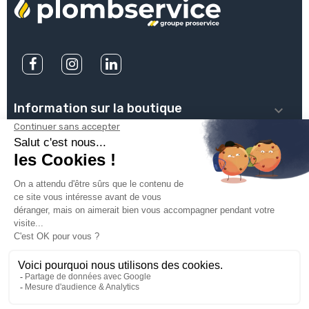
Information sur la boutique

PLOMBSERVICE

INFOS PRATIQUES

VOTRE COMPTE

INSCRIVEZ-VOUS À NOTRE NEWSLETTER

© 2025
Groupe Proservice
Tous droits réservés