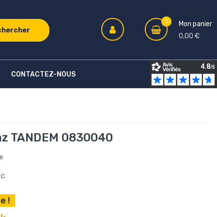
0
Mon panier
chercher
0,00 €
CONTACTEZ-NOUS
gaz TANDEM 0830040
re
TC
e !