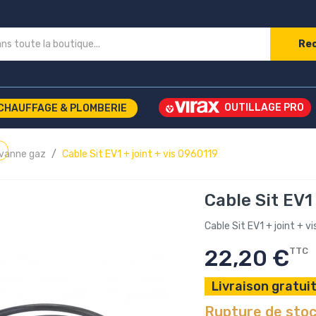
Re
CHAUFFAGE & PLOMBERIE
 vanne gaz
Cable Sit EV1 + joint + vis 0960119
Cable Sit EV1
Cable Sit EV1 + joint + v
22,20 €
TTC
Livraison gratuit
Rupture de sto