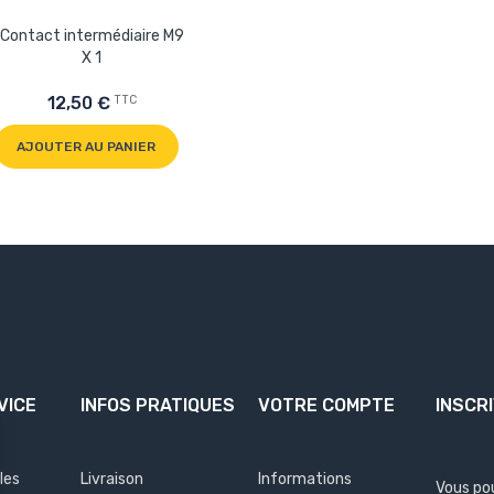
Contact intermédiaire M9
X 1
TTC
12,50 €
AJOUTER AU PANIER
VICE
INFOS PRATIQUES
VOTRE COMPTE
INSCR
les
Livraison
Informations
Vous po