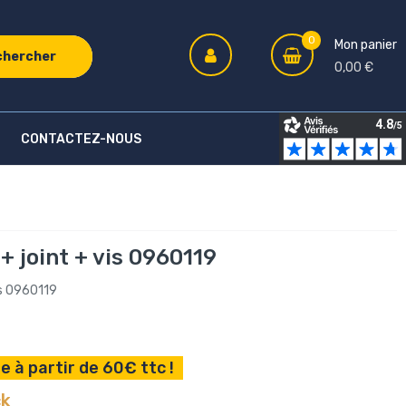
0
Mon panier
chercher
0,00 €
CONTACTEZ-NOUS
 + joint + vis 0960119
is 0960119
e à partir de 60€ ttc !
ck