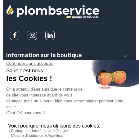
Information sur la boutique

PLOMBSERVICE

INFOS PRATIQUES

VOTRE COMPTE

INSCRIVEZ-VOUS À NOTRE NEWSLETTER
