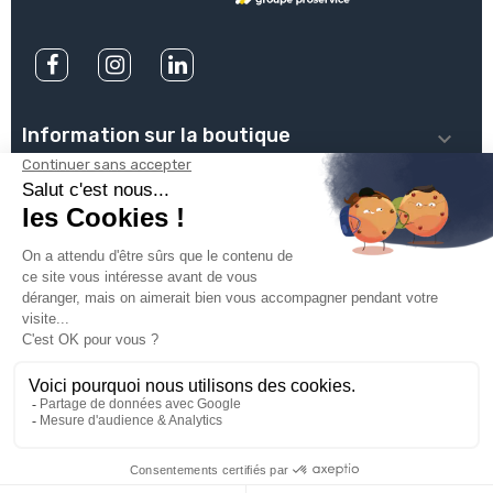
Information sur la boutique

PLOMBSERVICE

INFOS PRATIQUES

VOTRE COMPTE

INSCRIVEZ-VOUS À NOTRE NEWSLETTER

© 2025
Groupe Proservice
Tous droits réservés